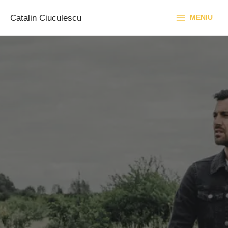
Skip
to
Catalin Ciuculescu
MENIU
content