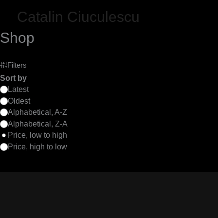
Skip
Catalin Ciuculescu
to
content
Shop
Filters
Sort by
Latest
Oldest
Alphabetical, A-Z
Alphabetical, Z-A
Price, low to high
Price, high to low