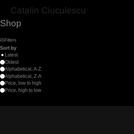
Skip
Catalin Ciuculescu
to
content
Shop
Filters
Sort by
Latest
Oldest
Alphabetical, A-Z
Alphabetical, Z-A
Price, low to high
Price, high to low